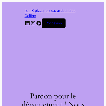
l'en K pizza, pizzas artisanales
Gaillac
LinkedIn
Instagram
Facebook
Connexion
Pardon pour le
dérangement ! Nous