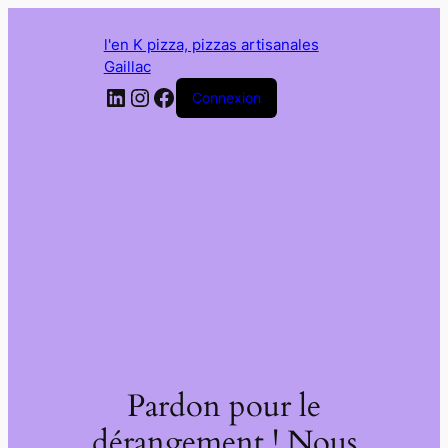
l'en K pizza, pizzas artisanales
Gaillac
LinkedIn
Instagram
Facebook
Connexion
Pardon pour le
dérangement ! Nous