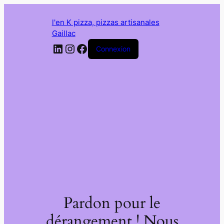
l'en K pizza, pizzas artisanales
Gaillac
LinkedIn
Instagram
Facebook
Connexion
Pardon pour le
dérangement ! Nous