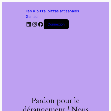
l'en K pizza, pizzas artisanales
Gaillac
LinkedIn
Instagram
Facebook
Connexion
Pardon pour le
dérangement ! Nous