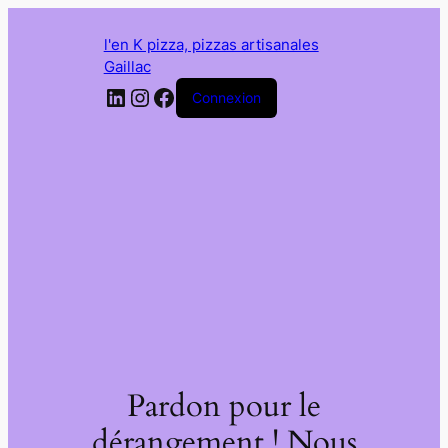
l'en K pizza, pizzas artisanales
Gaillac
LinkedIn
Instagram
Facebook
Connexion
Pardon pour le
dérangement ! Nous