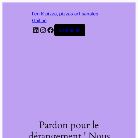
l'en K pizza, pizzas artisanales
Gaillac
LinkedIn
Instagram
Facebook
Connexion
Pardon pour le
dérangement ! Nous