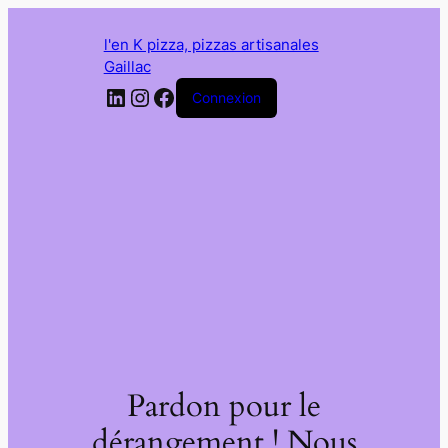
l'en K pizza, pizzas artisanales
Gaillac
LinkedIn
Instagram
Facebook
Connexion
Pardon pour le
dérangement ! Nous